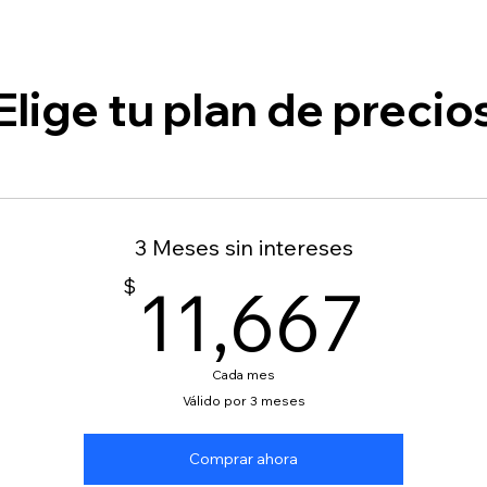
Elige tu plan de precio
3 Meses sin intereses
11,
$
11,667
Cada mes
Válido por 3 meses
Comprar ahora